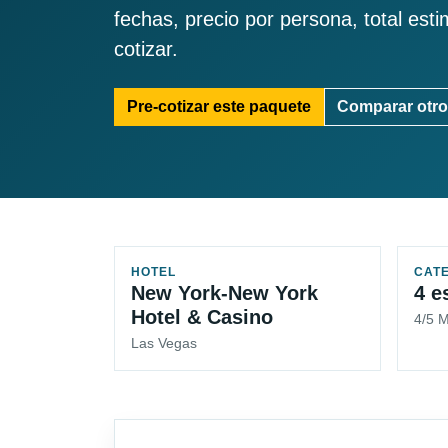
fechas, precio por persona, total est
cotizar.
Pre-cotizar este paquete
Comparar otro
HOTEL
CAT
New York-New York
4 e
Hotel & Casino
4/5 
Las Vegas