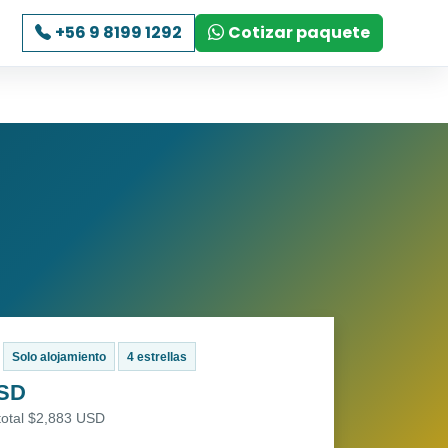
+56 9 8199 1292
Cotizar paquete
Solo alojamiento
4 estrellas
USD
total $2,883 USD