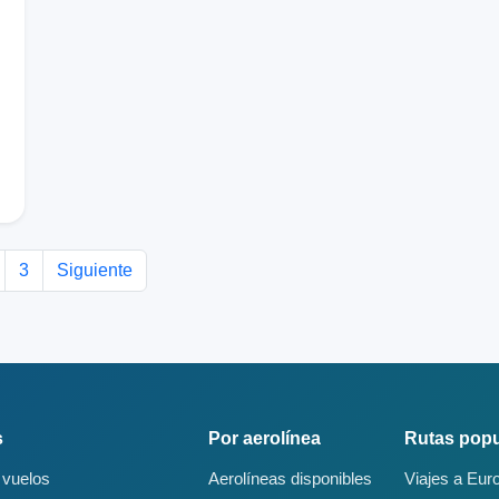
3
Siguiente
s
Por aerolínea
Rutas popu
 vuelos
Aerolíneas disponibles
Viajes a Eur