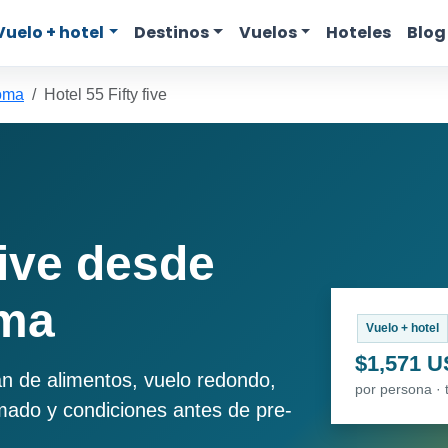
Vuelo + hotel
Destinos
Vuelos
Hoteles
Blog
oma
Hotel 55 Fifty five
five desde
oma
Vuelo + hotel
$1,571 
an de alimentos, vuelo redondo,
por persona · 
imado y condiciones antes de pre-