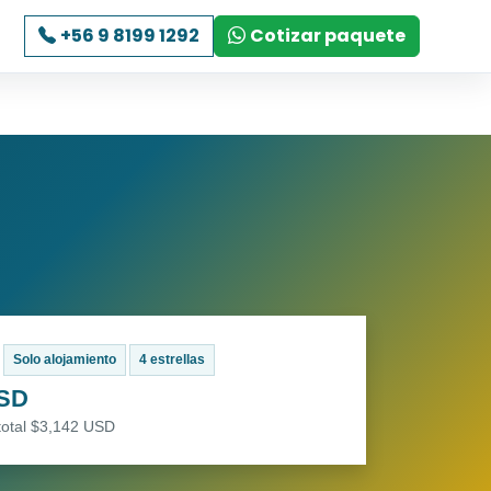
+56 9 8199 1292
Cotizar paquete
Solo alojamiento
4 estrellas
USD
total $3,142 USD