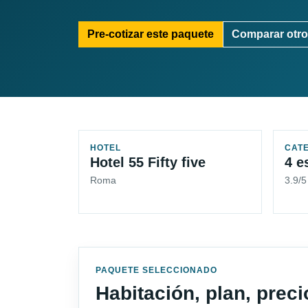
Pre-cotizar este paquete
Comparar otro
HOTEL
CAT
Hotel 55 Fifty five
4 e
Roma
3.9/
PAQUETE SELECCIONADO
Habitación, plan, prec