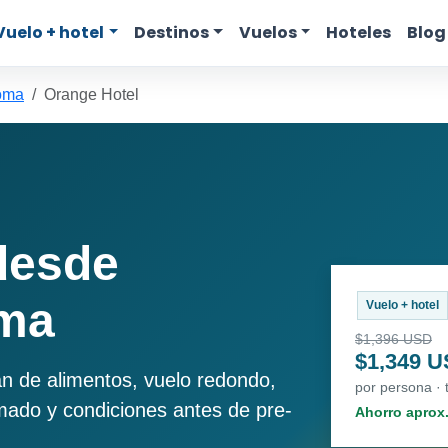
Vuelo + hotel
Destinos
Vuelos
Hoteles
Blog
oma
Orange Hotel
desde
oma
Vuelo + hotel
$1,396 USD
$1,349 
an de alimentos, vuelo redondo,
por persona · 
imado y condiciones antes de pre-
Ahorro aprox