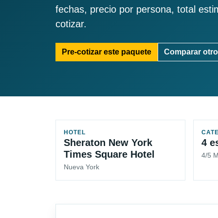
fechas, precio por persona, total est
cotizar.
Pre-cotizar este paquete
Comparar otro
HOTEL
CAT
Sheraton New York
4 e
Times Square Hotel
4/5 
Nueva York