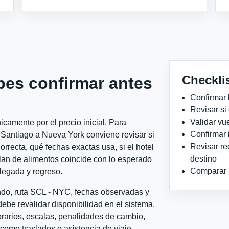
Checkli
bes confirmar antes
Confirmar 
Revisar si
Validar vu
camente por el precio inicial. Para
Confirmar 
antiago a Nueva York conviene revisar si
Revisar re
orrecta, qué fechas exactas usa, si el hotel
destino
plan de alimentos coincide con lo esperado
Comparar ho
llegada y regreso.
ondo, ruta SCL - NYC, fechas observadas y
ebe revalidar disponibilidad en el sistema,
horarios, escalas, penalidades de cambio,
l como traslados o asistencia de viaje.