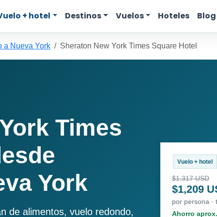
Vuelo + hotel
Destinos
Vuelos
Hoteles
Blog
o a Nueva York
Sheraton New York Times Square Hotel
York Times
desde
Vuelo + hotel
eva York
$1,317 USD
$1,209 
por persona · 
an de alimentos, vuelo redondo,
Ahorro aprox