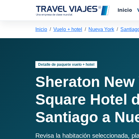
Inicio
Inicio
Vuelo + hotel
Nueva York
Santiag
Detalle de paquete vuelo + hotel
Sheraton New 
Square Hotel 
Santiago a Nu
Revisa la habitación seleccionada, pl