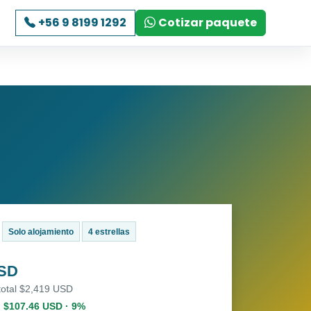
+56 9 8199 1292
Cotizar paquete
Solo alojamiento
4 estrellas
USD
total $2,419 USD
. $107.46 USD · 9%