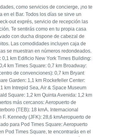
ades, como servicios de concierge, ¡no te
ta en el Bar. Todos los días se sirve un
eck-out exprés, servicio de recepción las
ición. Te sentirás como en tu propia casa
rivado con ducha dispone de cabezal de
atuitos. Las comodidades incluyen caja de
ancias se muestran en números redondeados.
 0,1 km Edificio New York Times Building:
,4 km Times Square: 0,7 km Broadway:
centro de convenciones): 0,7 km Bryant
are Garden: 1,1 km Rockefeller Center:
1,1 km Intrepid Sea, Air & Space Museum
rald Square: 1,2 km Quinta Avenida: 1,2 km
uertos más cercanos: Aeropuerto de
erboro (TEB): 18 kmA. Internacional
hn F. Kennedy (JFK): 28,6 kmAeropuerto de
dado para Pod Times Square: Aeropuerto
 en Pod Times Square, te encontrarás en el