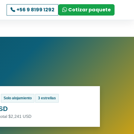
+56 9 8199 1292
Cotizar paquete
Solo alojamiento
3 estrellas
USD
total $2,241 USD