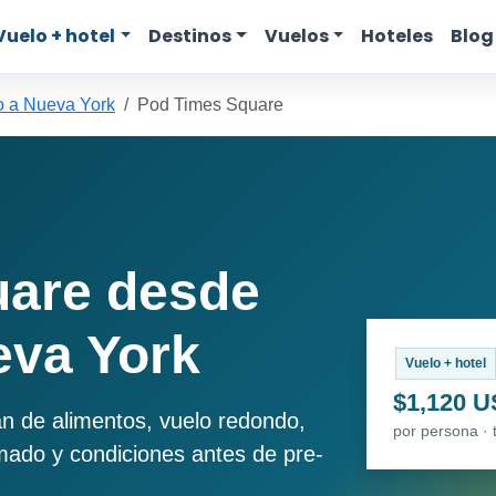
Vuelo + hotel
Destinos
Vuelos
Hoteles
Blog
o a Nueva York
Pod Times Square
uare desde
eva York
Vuelo + hotel
$1,120 
an de alimentos, vuelo redondo,
por persona · 
imado y condiciones antes de pre-