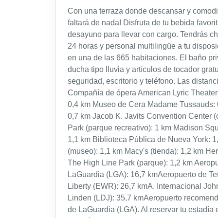
Con una terraza donde descansar y comodid
faltará de nada! Disfruta de tu bebida favori
desayuno para llevar con cargo. Tendrás ch
24 horas y personal multilingüe a tu dispos
en una de las 665 habitaciones. El baño p
ducha tipo lluvia y artículos de tocador gr
seguridad, escritorio y teléfono. Las dist
Compañía de ópera American Lyric Theater:
0,4 km Museo de Cera Madame Tussauds: 0
0,7 km Jacob K. Javits Convention Center (
Park (parque recreativo): 1 km Madison Squ
1,1 km Biblioteca Pública de Nueva York: 
(museo): 1,1 km Macy's (tienda): 1,2 km He
The High Line Park (parque): 1,2 km Aerop
LaGuardia (LGA): 16,7 kmAeropuerto de Tet
Liberty (EWR): 26,7 kmA. Internacional Jo
Linden (LDJ): 35,7 kmAeropuerto recomen
de LaGuardia (LGA). Al reservar tu estadía