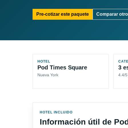
Pre-cotizar este paquete
Comparar otro
HOTEL
CAT
Pod Times Square
3 e
Nueva York
4.4/
HOTEL INCLUIDO
Información útil de P