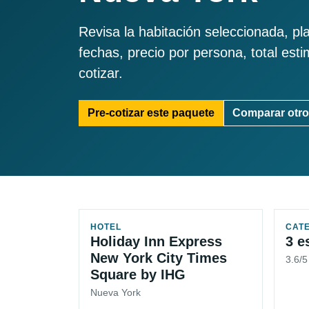
Revisa la habitación seleccionada, pl
fechas, precio por persona, total est
cotizar.
Pre-cotizar este paquete
Comparar otro
HOTEL
CAT
Holiday Inn Express
3 e
New York City Times
3.6/
Square by IHG
Nueva York