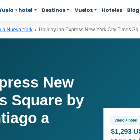
Vuelo + hotel
Destinos
Vuelos
Hoteles
Blog
o a Nueva York
Holiday Inn Express New York City Times Sq
xpress New
es Square by
tiago a
Vuelo + hotel
$1,293 
por persona · 