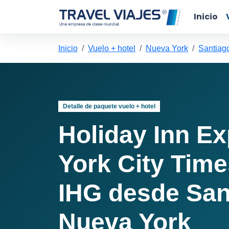
Inicio
Inicio
Vuelo + hotel
Nueva York
Santiag
Detalle de paquete vuelo + hotel
Holiday Inn E
York City Tim
IHG desde San
Nueva York