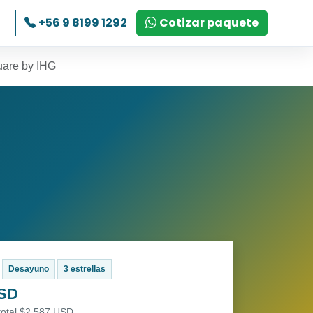
+56 9 8199 1292
Cotizar paquete
uare by IHG
Desayuno
3 estrellas
USD
total $2,587 USD