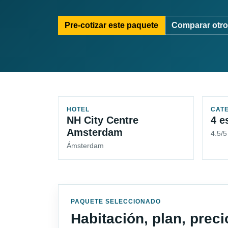
Pre-cotizar este paquete
Comparar otro
HOTEL
CAT
NH City Centre
4 e
Amsterdam
4.5/5
Ámsterdam
PAQUETE SELECCIONADO
Habitación, plan, prec