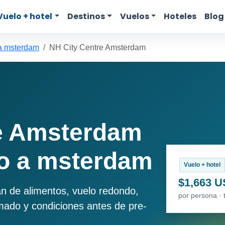
Vuelo + hotel
Destinos
Vuelos
Hoteles
Blog
a msterdam
NH City Centre Amsterdam
re Amsterdam
o a msterdam
Vuelo + hotel
$1,663 
an de alimentos, vuelo redondo,
por persona · 
imado y condiciones antes de pre-