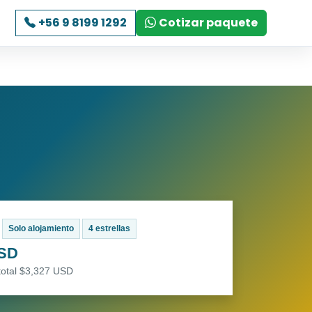
+56 9 8199 1292
Cotizar paquete
Solo alojamiento
4 estrellas
USD
total $3,327 USD