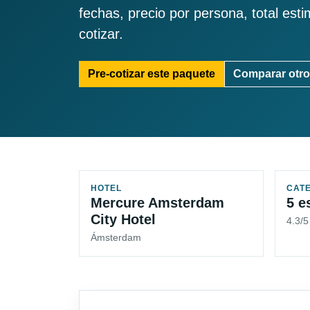
fechas, precio por persona, total est
cotizar.
Pre-cotizar este paquete
Comparar otro
HOTEL
CAT
Mercure Amsterdam
5 e
City Hotel
4.3/
Ámsterdam