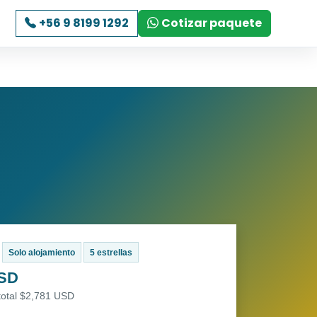
+56 9 8199 1292
Cotizar paquete
Solo alojamiento
5 estrellas
USD
total $2,781 USD