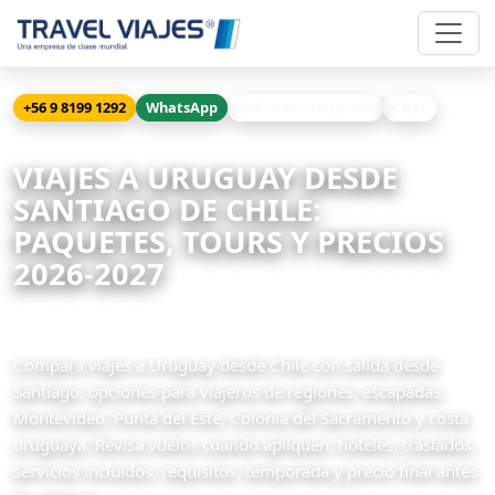
+56 9 8199 1292
WhatsApp
Solicitar cotización
Chat
Inicio
Viajes desde Chile
Uruguay
VIAJES A URUGUAY DESDE
SANTIAGO DE CHILE:
PAQUETES, TOURS Y PRECIOS
2026-2027
43 paquetes relacionados disponibles
Compara viajes a Uruguay desde Chile con salida desde
Santiago, opciones para viajeros de regiones, escapadas,
Montevideo, Punta del Este, Colonia del Sacramento y costa
uruguaya. Revisa vuelos cuando apliquen, hoteles, traslados,
servicios incluidos, requisitos, temporada y precio final antes