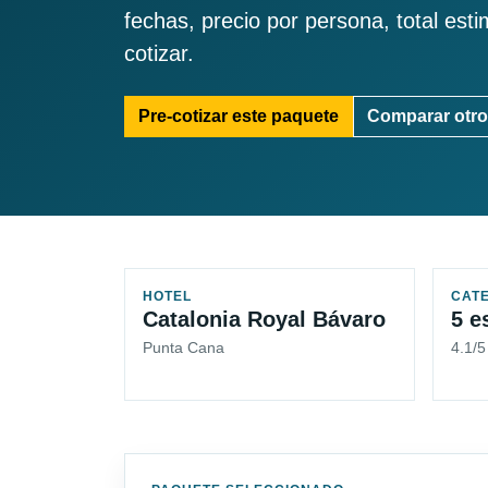
fechas, precio por persona, total est
cotizar.
Pre-cotizar este paquete
Comparar otro
HOTEL
CAT
Catalonia Royal Bávaro
5 e
Punta Cana
4.1/