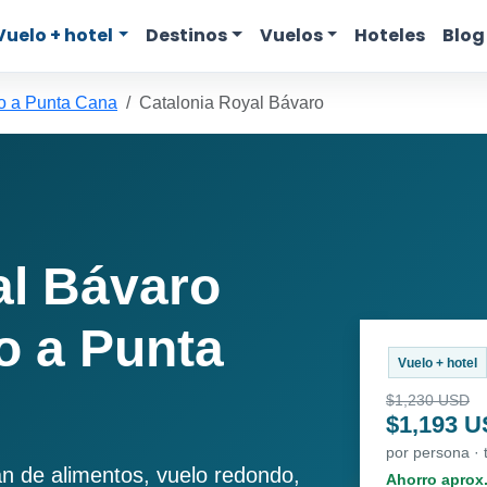
Vuelo + hotel
Destinos
Vuelos
Hoteles
Blog
o a Punta Cana
Catalonia Royal Bávaro
al Bávaro
o a Punta
Vuelo + hotel
$1,230 USD
$1,193 
por persona · 
an de alimentos, vuelo redondo,
Ahorro aprox