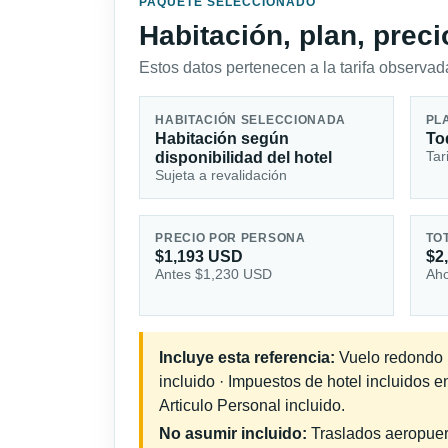
PAQUETE SELECCIONADO
Habitación, plan, prec
Estos datos pertenecen a la tarifa observada
HABITACIÓN SELECCIONADA
PL
Habitación según
To
Tar
disponibilidad del hotel
Sujeta a revalidación
PRECIO POR PERSONA
TO
$1,193 USD
$2
Antes $1,230 USD
Aho
Incluye esta referencia:
Vuelo redondo in
incluido · Impuestos de hotel incluidos 
Articulo Personal incluido.
No asumir incluido:
Traslados aeropuerto