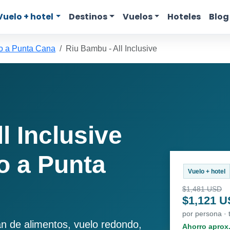
Vuelo + hotel
Destinos
Vuelos
Hoteles
Blog
o a Punta Cana
Riu Bambu - All Inclusive
l Inclusive
o a Punta
Vuelo + hotel
$1,481 USD
$1,121 
por persona · 
an de alimentos, vuelo redondo,
Ahorro aprox