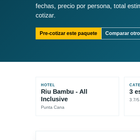
fechas, precio por persona, total est
cotizar.
Pre-cotizar este paquete
Comparar otro
HOTEL
CAT
Riu Bambu - All
3 e
Inclusive
3.7/
Punta Cana