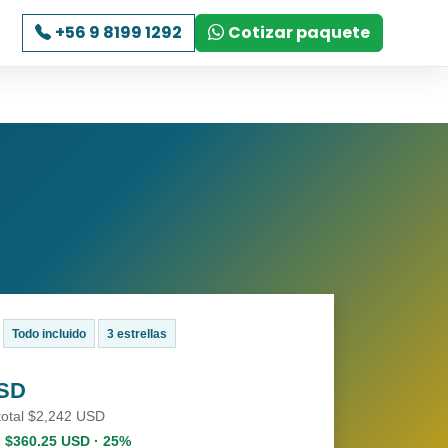
+56 9 8199 1292
Cotizar paquete
Todo incluido
3 estrellas
USD
total $2,242 USD
. $360.25 USD · 25%