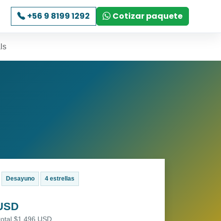
+56 9 8199 1292
Cotizar paquete
ls
Desayuno
4 estrellas
 USD
total $1,496 USD