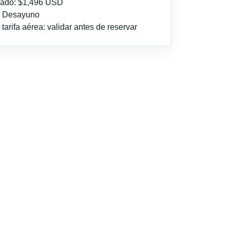
imado: $1,496 USD
l: Desayuno
tarifa aérea: validar antes de reservar