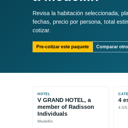
Revisa la habitación seleccionada, pl
fechas, precio por persona, total est
cotizar.
Pre-cotizar este paquete
Comparar otro
HOTEL
CAT
V GRAND HOTEL, a
4 e
member of Radisson
4.5/5
Individuals
Medellín