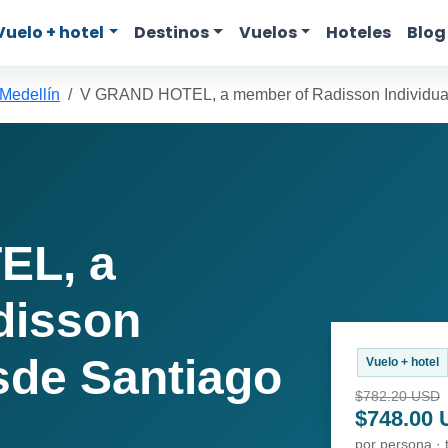
Vuelo + hotel
Destinos
Vuelos
Hoteles
Blog
 Medellín
V GRAND HOTEL, a member of Radisson Individua
EL, a
disson
sde Santiago
Vuelo + hotel
$782.20 USD
$748.00
por persona · 