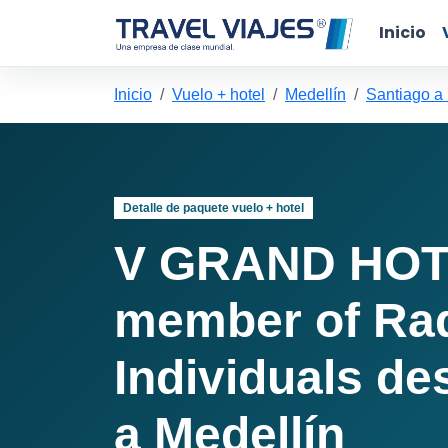
Inicio
Inicio
Vuelo + hotel
Medellín
Santiago a
Detalle de paquete vuelo + hotel
V GRAND HOT
member of Ra
Individuals de
a Medellín