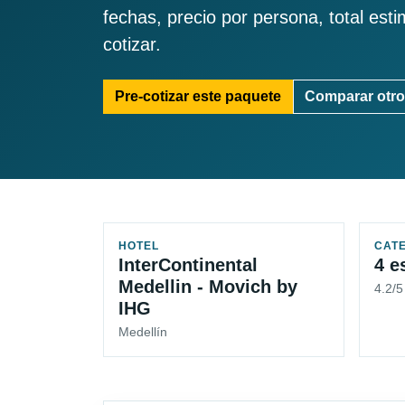
fechas, precio por persona, total est
cotizar.
Pre-cotizar este paquete
Comparar otro
HOTEL
CAT
InterContinental
4 e
Medellin - Movich by
4.2/
IHG
Medellín