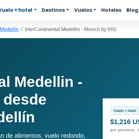
Vuelo + hotel
Destinos
Vuelos
Hoteles
Blog
 Medellín
InterContinental Medellin - Movich by IHG
l Medellin -
 desde
Vuelo + hotel
ellín
$1,216 
por persona · 
an de alimentos, vuelo redondo,