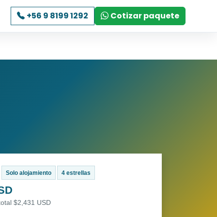
+56 9 8199 1292
Cotizar paquete
Solo alojamiento
4 estrellas
USD
total $2,431 USD