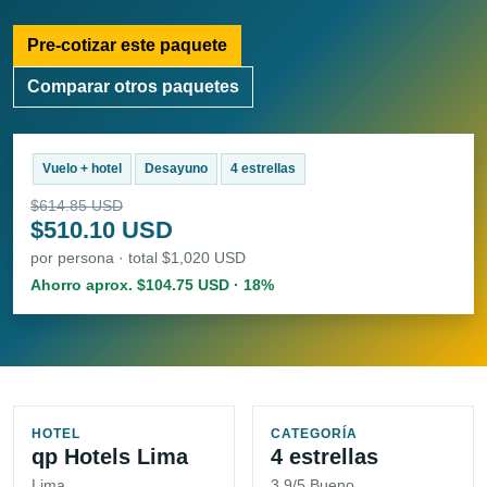
Pre-cotizar este paquete
Comparar otros paquetes
Vuelo + hotel
Desayuno
4 estrellas
$614.85 USD
$510.10 USD
por persona · total $1,020 USD
Ahorro aprox. $104.75 USD · 18%
HOTEL
CATEGORÍA
qp Hotels Lima
4 estrellas
Lima
3.9/5 Bueno