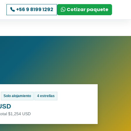
+56 9 8199 1292
Cotizar paquete
Solo alojamiento
4 estrellas
 USD
total $1,254 USD