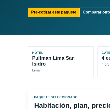
Pre-cotizar este paquete
Comparar otro
HOTEL
CAT
Pullman Lima San
4 e
Isidro
4.6/5
Lima
PAQUETE SELECCIONADO
Habitación, plan, prec