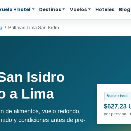
Vuelo + hotel
Destinos
Vuelos
Hoteles
Blog
ma
Pullman Lima San Isidro
San Isidro
o a Lima
Vuelo + hotel
$627.23
an de alimentos, vuelo redondo,
por persona · 
imado y condiciones antes de pre-