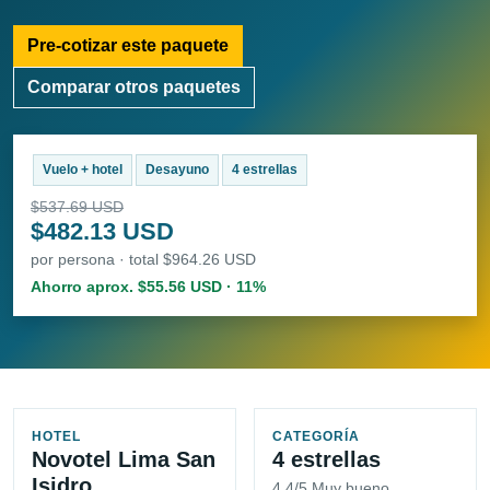
Pre-cotizar este paquete
Comparar otros paquetes
Vuelo + hotel
Desayuno
4 estrellas
$537.69 USD
$482.13 USD
por persona · total $964.26 USD
Ahorro aprox. $55.56 USD · 11%
HOTEL
CATEGORÍA
Novotel Lima San
4 estrellas
Isidro
4.4/5 Muy bueno