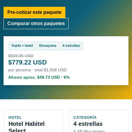
Pre-cotizar este paquete
Comparar otros paquetes
Vuelo + hotel
Desayuno
4 estrellas
$828.95 USD
$779.22 USD
por persona · total $1,558 USD
Ahorro aprox. $49.73 USD · 6%
HOTEL
CATEGORÍA
Hotel Habitel
4 estrellas
Select
4.2/5 Muy bueno