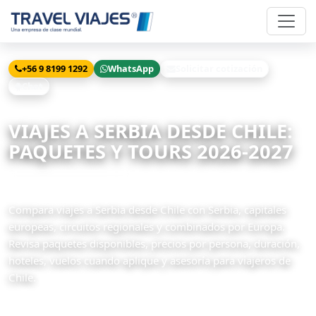
+56 9 8199 1292
WhatsApp
Solicitar cotización
Chat
Inicio
Viajes
Serbia desde Chile
VIAJES A SERBIA DESDE CHILE:
PAQUETES Y TOURS 2026-2027
4 paquetes disponibles
Compara viajes a Serbia desde Chile con Serbia, capitales
europeas, circuitos regionales y combinados por Europa.
Revisa paquetes disponibles, precios por persona, duración,
hoteles, vuelos cuando aplique y asesoría para viajeros de
Chile.