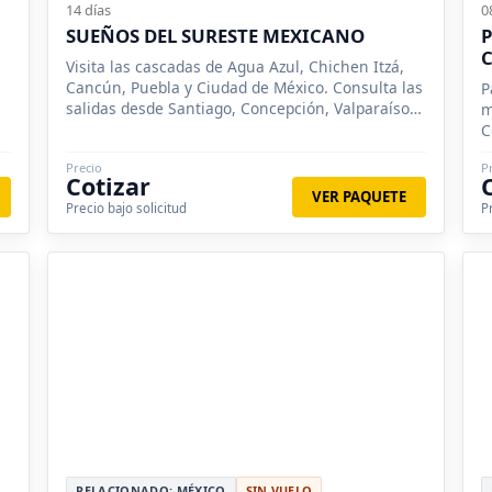
14 días
0
SUEÑOS DEL SURESTE MEXICANO
P
Visita las cascadas de Agua Azul, Chichen Itzá,
Cancún, Puebla y Ciudad de México. Consulta las
P
salidas desde Santiago, Concepción, Valparaíso.
m
Consulta nuestros descuentos a grupos.
C
a
Precio
P
Cotizar
VER PAQUETE
Precio bajo solicitud
P
RELACIONADO: MÉXICO
SIN VUELO