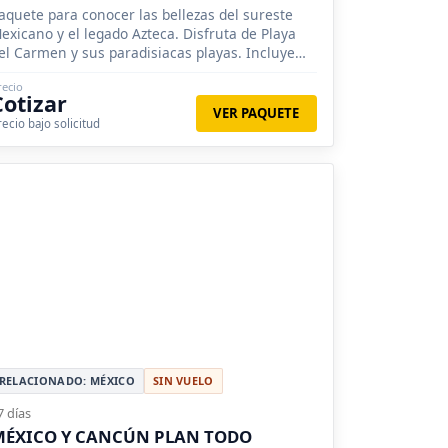
aquete para conocer las bellezas del sureste
exicano y el legado Azteca. Disfruta de Playa
el Carmen y sus paradisiacas playas. Incluye
uelos desde Ciudad de México.
recio
Cotizar
VER PAQUETE
recio bajo solicitud
RELACIONADO: MÉXICO
SIN VUELO
7 días
MÉXICO Y CANCÚN PLAN TODO