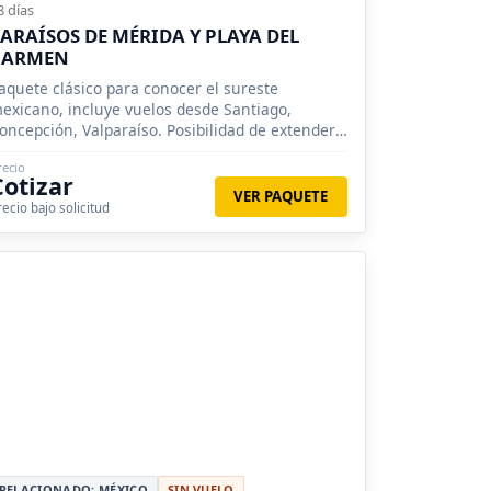
8 días
ARAÍSOS DE MÉRIDA Y PLAYA DEL
CARMEN
aquete clásico para conocer el sureste
exicano, incluye vuelos desde Santiago,
oncepción, Valparaíso. Posibilidad de extender
 Cancún en plan todo incluido.
recio
Cotizar
VER PAQUETE
recio bajo solicitud
RELACIONADO: MÉXICO
SIN VUELO