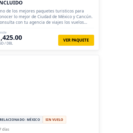
INCLUIDO
no de los mejores paquetes turisticos para
onocer lo mejor de Ciudad de México y Cancún.
onsulta con tu agencia de viajes los vuelos
conomicos desde Santiago, Concepción,
esde
alparaíso
1,425.00
VER PAQUETE
SD / DBL
RELACIONADO: MÉXICO
SIN VUELO
7 días