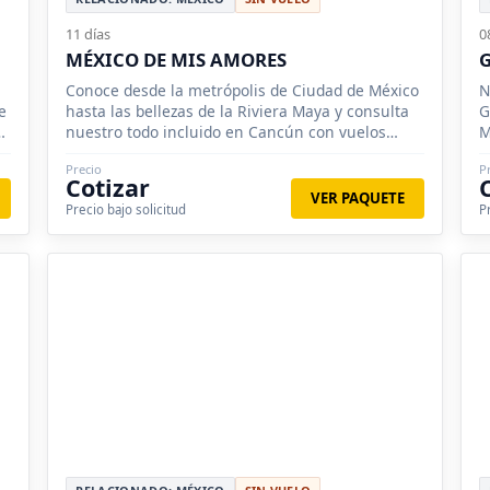
11 días
0
MÉXICO DE MIS AMORES
G
Conoce desde la metrópolis de Ciudad de México
N
e
hasta las bellezas de la Riviera Maya y consulta
G
os
nuestro todo incluido en Cancún con vuelos
M
incluidos desde México.
A
Precio
P
Cotizar
VER PAQUETE
Precio bajo solicitud
P