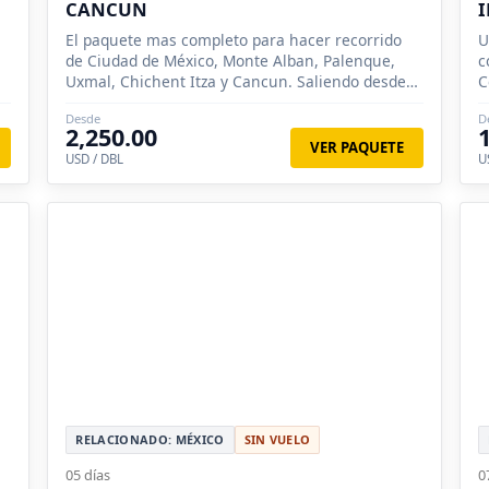
CANCUN
El paquete mas completo para hacer recorrido
U
de Ciudad de México, Monte Alban, Palenque,
c
Uxmal, Chichent Itza y Cancun. Saliendo desde
C
Santiago, Concepción, Valparaíso.
e
Desde
D
V
2,250.00
VER PAQUETE
USD / DBL
U
RELACIONADO: MÉXICO
SIN VUELO
05 días
0