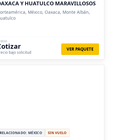
OAXACA Y HUATULCO MARAVILLOSOS
orteamérica, México, Oaxaca, Monte Albán,
uatulco
recio
Cotizar
VER PAQUETE
recio bajo solicitud
RELACIONADO: MÉXICO
SIN VUELO