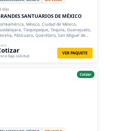
8 días
RANDES SANTUARIOS DE MÉXICO
orteamérica, México, Ciudad de México,
uadalajara, Tlaquepaque, Tequila, Guanajuato,
orelia, Pátzcuaro, Querétaro, San Miguel de
llende, Teotihuacan
recio
Cotizar
VER PAQUETE
recio bajo solicitud
Cotizar