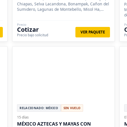
Chiapas, Selva Lacandona, Bonampak, Cañon del
,
P
Sumidero, Lagunas de Montebello, Misol Ha,
M
Yaxchilán, Chiapa de Corzo
d
v
Precio
P
Cotizar
VER PAQUETE
Precio bajo solicitud
P
RELACIONADO: MÉXICO
SIN VUELO
15 días
0
MÉXICO AZTECAS Y MAYAS CON