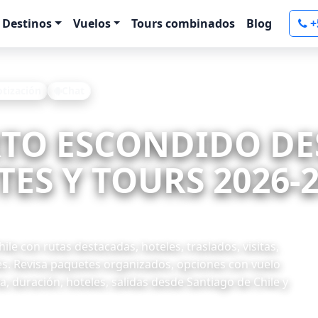
Destinos
Vuelos
Tours combinados
Blog
+
otización
Chat
ERTO ESCONDIDO D
TES Y TOURS 2026-
e con rutas destacadas, hoteles, traslados, visitas,
es. Revisa paquetes organizados, opciones con vuelo
, duración, hoteles, salidas desde Santiago de Chile y