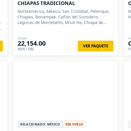
CHIAPAS TRADICIONAL
Norteamérica, México, San Cristóbal, Palenque,
N
Chiapas, Bonampak, Cañón del Sumidero,
H
Lagunas de Montebello, Misol Ha, Chiapa de
a
Corzo
s
Desde
P
22,154.00
VER PAQUETE
MXN / DBL
P
RELACIONADO: MÉXICO
SIN VUELO