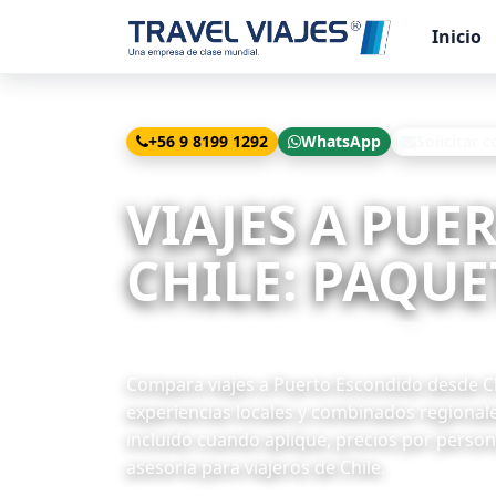
Inicio
+56 9 8199 1292
WhatsApp
Solicitar c
Inicio
Viajes
Puerto Escondido desde Chile
VIAJES A PU
CHILE: PAQUE
73 paquetes relacionados disponibles
Compara viajes a Puerto Escondido desde Chil
experiencias locales y combinados regional
incluido cuando aplique, precios por persona
asesoría para viajeros de Chile.