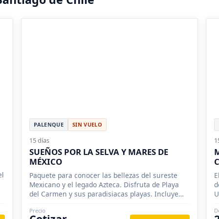
PALENQUE
SIN VUELO
15 días
1
SUEÑOS POR LA SELVA Y MARES DE
M
MÉXICO
el
Paquete para conocer las bellezas del sureste
E
Mexicano y el legado Azteca. Disfruta de Playa
d
del Carmen y sus paradisiacas playas. Incluye
U
vuelos desde Ciudad de México.
S
Precio
D
Cotizar