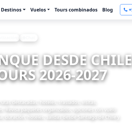
Destinos
Vuelos
Tours combinados
Blog
+
otización
Chat
ENQUE DESDE CHILE
OURS 2026-2027
tas destacadas, hoteles, traslados, visitas,
es. Revisa paquetes organizados, opciones con vuelo
, duración, hoteles, salidas desde Santiago de Chile y