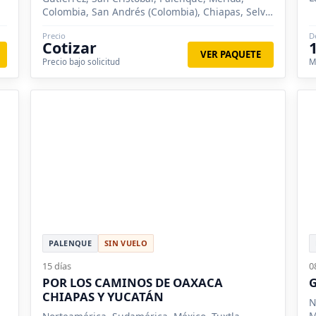
L
Colombia, San Andrés (Colombia), Chiapas, Selva
V
Lacandona, Bonampak, Cañon del Sumidero,
Precio
D
Lagunas de Montebello, Misol Ha, Yaxchilán,
Cotizar
Chiapa de Corzo, Oaxaca, Mitla, Monte Albán,
VER PAQUETE
Precio bajo solicitud
M
Yucatán, Celestún, Cascadas de Agua Azul
PALENQUE
SIN VUELO
15 días
0
POR LOS CAMINOS DE OAXACA
G
CHIAPAS Y YUCATÁN
N
M