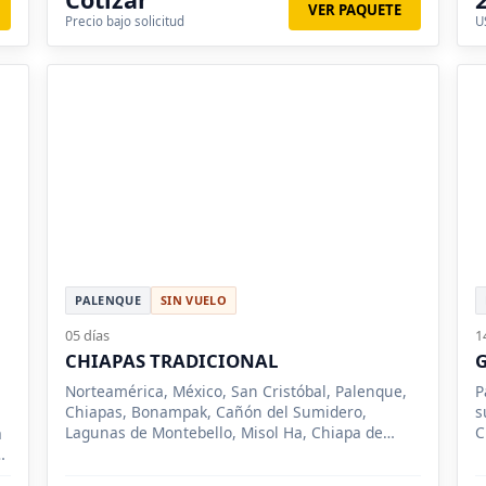
VER PAQUETE
Precio bajo solicitud
U
PALENQUE
SIN VUELO
05 días
1
CHIAPAS TRADICIONAL
Norteamérica, México, San Cristóbal, Palenque,
P
Chiapas, Bonampak, Cañón del Sumidero,
s
Lagunas de Montebello, Misol Ha, Chiapa de
C
a
Corzo
y
s