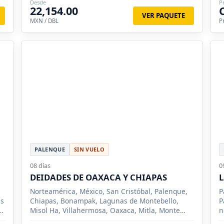
Desde
P
22,154.00
VER PAQUETE
MXN / DBL
P
PALENQUE
SIN VUELO
08 días
0
DEIDADES DE OAXACA Y CHIAPAS
L
Norteamérica, México, San Cristóbal, Palenque,
P
as
Chiapas, Bonampak, Lagunas de Montebello,
P
Misol Ha, Villahermosa, Oaxaca, Mitla, Monte
n
Albán.
V