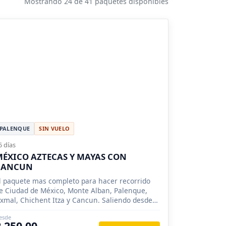
Mostrando 24 de 41 paquetes disponibles
PALENQUE
SIN VUELO
5 días
ÉXICO AZTECAS Y MAYAS CON
CANCUN
l paquete mas completo para hacer recorrido
e Ciudad de México, Monte Alban, Palenque,
xmal, Chichent Itza y Cancun. Saliendo desde
antiago, Concepción, Valparaíso.
esde
2,250.00