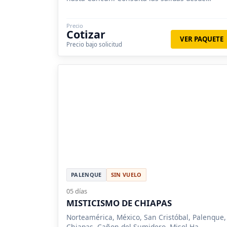
Santiago, Concepción, Valparaíso.
Precio
Cotizar
VER PAQUETE
Precio bajo solicitud
PALENQUE
SIN VUELO
05 días
MISTICISMO DE CHIAPAS
Norteamérica, México, San Cristóbal, Palenque,
Chiapas, Cañon del Sumidero, Misol Ha