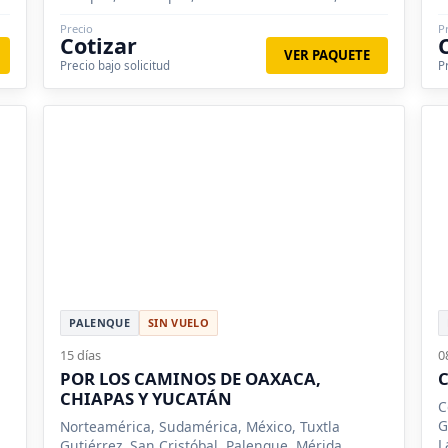
Lagunas de Montebello, Misol Ha, Yaxchilán,
Precio
P
Yucatán, Izamal, Taxco
Cotizar
VER PAQUETE
Precio bajo solicitud
P
PALENQUE
SIN VUELO
15 días
0
POR LOS CAMINOS DE OAXACA,
CHIAPAS Y YUCATÁN
C
G
Norteamérica, Sudamérica, México, Tuxtla
L
Gutiérrez, San Cristóbal, Palenque, Mérida,