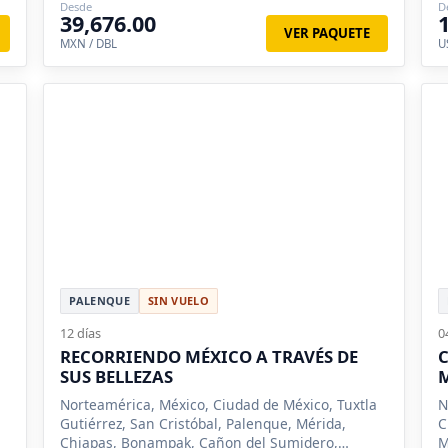
Desde
D
39,676.00
VER PAQUETE
MXN / DBL
U
PALENQUE
SIN VUELO
12 días
0
RECORRIENDO MÉXICO A TRAVÉS DE
C
SUS BELLEZAS
Norteamérica, México, Ciudad de México, Tuxtla
N
Gutiérrez, San Cristóbal, Palenque, Mérida,
C
Chiapas, Bonampak, Cañon del Sumidero,
M