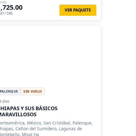
esde
1,725.00
VER PAQUETE
SD / DBL
PALENQUE
SIN VUELO
4 días
HIAPAS Y SUS BÁSICOS
MARAVILLOSOS
orteamérica, México, San Cristóbal, Palenque,
hiapas, Cañon del Sumidero, Lagunas de
ontebello, Misol Ha