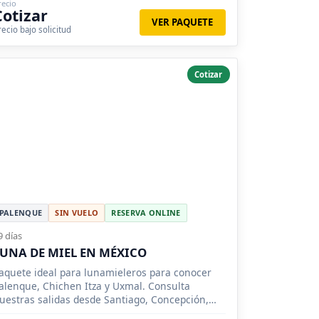
recio
Cotizar
VER PAQUETE
recio bajo solicitud
Cotizar
PALENQUE
SIN VUELO
RESERVA ONLINE
9 días
UNA DE MIEL EN MÉXICO
aquete ideal para lunamieleros para conocer
alenque, Chichen Itza y Uxmal. Consulta
uestras salidas desde Santiago, Concepción,
alparaíso.