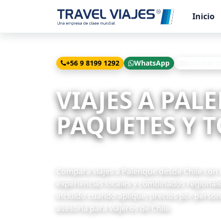
Inicio
+56 9 8199 1292
WhatsApp
Solicitar c
Inicio
Viajes
Palenque desde Chile
VIAJES A PAL
PAQUETES Y T
41 paquetes disponibles
Compara viajes a Palenque desde Chile con ru
experiencias locales y combinados regional
incluido cuando aplique, precios por persona
asesoría para viajeros de Chile.