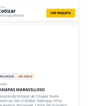
recio
Cotizar
VER PAQUETE
recio bajo solicitud
PALENQUE
SIN VUELO
8 días
CHIAPAS MARAVILLOSO
onociendo lo mejor de Chiapas Tuxtla
utiérrez, San Cristóbal, Palenque, Selva
acandona, Bonampak, Cañón del Sumidero,