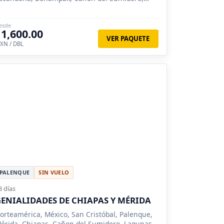
agunas de Montebello, Las Nubes, Museo La
enta.
esde
11,600.00
VER PAQUETE
XN / DBL
PALENQUE
SIN VUELO
8 días
ENIALIDADES DE CHIAPAS Y MÉRIDA
orteamérica, México, San Cristóbal, Palenque,
érida, Chiapas, Cañon del Sumidero, Lagunas