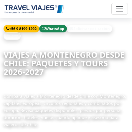
+56 9 8199 1292
WhatsApp
Solicitar cotización
Chat
Inicio
Viajes
Montenegro desde Chile
VIAJES A MONTENEGRO DESDE
CHILE: PAQUETES Y TOURS
2026-2027
3 paquetes disponibles
Compara viajes a Montenegro desde Chile con Montenegro,
capitales europeas, circuitos regionales y combinados por
Europa. Revisa paquetes disponibles, precios por persona,
duración, hoteles, vuelos cuando aplique y asesoría para
viajeros de Chile.