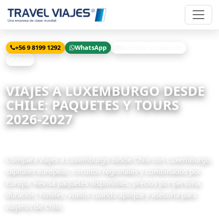
+56 9 8199 1292
WhatsApp
Solicitar cotización
Chat
Inicio
Viajes
Luxemburgo desde Chile
VIAJES A LUXEMBURGO DESDE
CHILE: PAQUETES Y TOURS
2026-2027
1 paquetes disponibles
Compara viajes a Luxemburgo desde Chile con Luxemburgo,
capitales europeas, circuitos regionales y combinados por
Europa. Revisa paquetes disponibles, precios por persona,
duración, hoteles, vuelos cuando aplique y asesoría para
viajeros de Chile.