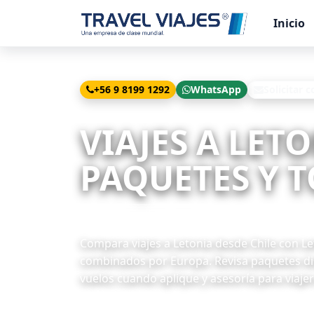
Inicio
+56 9 8199 1292
WhatsApp
Solicitar c
Inicio
Viajes
Letonia desde Chile
VIAJES A LET
PAQUETES Y T
2 paquetes disponibles
Compara viajes a Letonia desde Chile con Let
combinados por Europa. Revisa paquetes dis
vuelos cuando aplique y asesoría para viajer