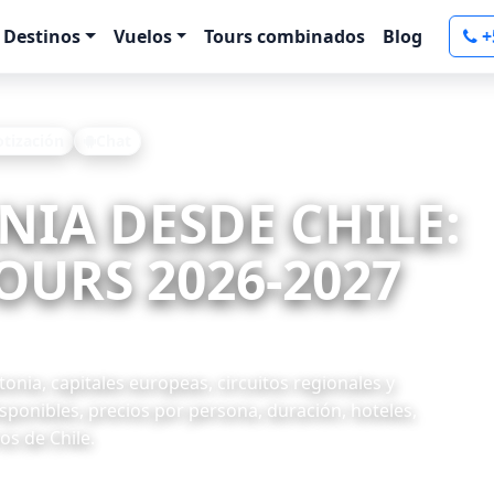
Destinos
Vuelos
Tours combinados
Blog
+
otización
Chat
ONIA DESDE CHILE:
OURS 2026-2027
onia, capitales europeas, circuitos regionales y
ponibles, precios por persona, duración, hoteles,
os de Chile.