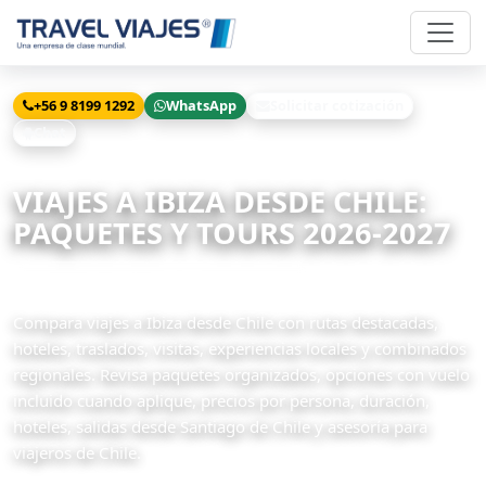
+56 9 8199 1292
WhatsApp
Solicitar cotización
Chat
Inicio
Viajes
Ibiza desde Chile
VIAJES A IBIZA DESDE CHILE:
PAQUETES Y TOURS 2026-2027
65 paquetes relacionados disponibles
Compara viajes a Ibiza desde Chile con rutas destacadas,
hoteles, traslados, visitas, experiencias locales y combinados
regionales. Revisa paquetes organizados, opciones con vuelo
incluido cuando aplique, precios por persona, duración,
hoteles, salidas desde Santiago de Chile y asesoría para
viajeros de Chile.