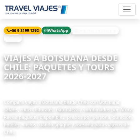
+56 9 8199 1292
WhatsApp
Solicitar cotización
Chat
Inicio
Viajes
Botsuana desde Chile
VIAJES A BOTSUANA DESDE
CHILE: PAQUETES Y TOURS
2026-2027
1 paquetes disponibles
Compara viajes a Botsuana desde Chile con Botsuana,
safaris, rutas culturales, naturaleza y combinados por África.
Revisa paquetes disponibles, precios por persona, duración,
hoteles, vuelos cuando aplique y asesoría para viajeros de
Chile.