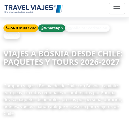
+56 9 8199 1292
WhatsApp
Solicitar cotización
Chat
Inicio
Viajes
Bósnia desde Chile
VIAJES A BÓSNIA DESDE CHILE:
PAQUETES Y TOURS 2026-2027
6 paquetes disponibles
Compara viajes a Bósnia desde Chile con Bósnia, capitales
europeas, circuitos regionales y combinados por Europa.
Revisa paquetes disponibles, precios por persona, duración,
hoteles, vuelos cuando aplique y asesoría para viajeros de
Chile.