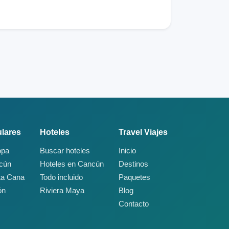
lares
Hoteles
Travel Viajes
opa
Buscar hoteles
Inicio
ncún
Hoteles en Cancún
Destinos
ta Cana
Todo incluido
Paquetes
ón
Riviera Maya
Blog
Contacto