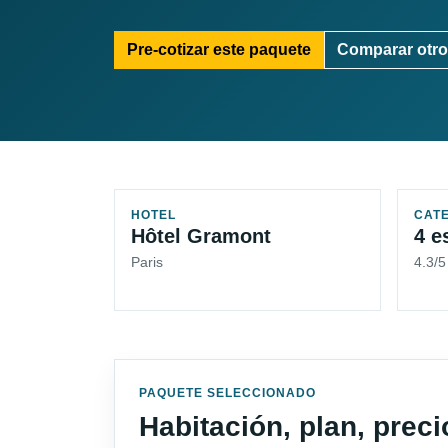
Pre-cotizar este paquete
Comparar otro
HOTEL
CAT
Hôtel Gramont
4 e
Paris
4.3/
PAQUETE SELECCIONADO
Habitación, plan, prec