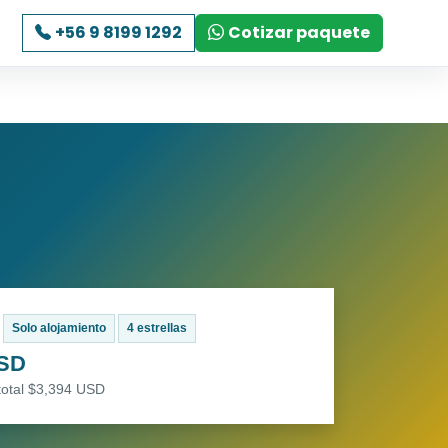
+56 9 8199 1292
Cotizar paquete
Solo alojamiento
4 estrellas
USD
total $3,394 USD