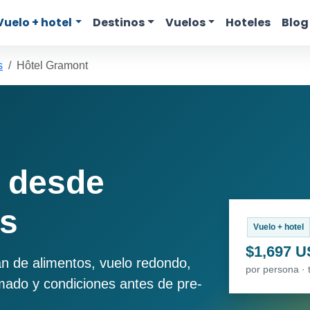
Vuelo + hotel
Destinos
Vuelos
Hoteles
Blog
s
Hôtel Gramont
 desde
rs
Vuelo + hotel
$1,697 
an de alimentos, vuelo redondo,
por persona · 
imado y condiciones antes de pre-