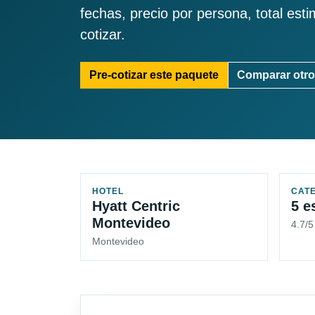
fechas, precio por persona, total est
cotizar.
Pre-cotizar este paquete
Comparar otro
HOTEL
CAT
Hyatt Centric
5 e
Montevideo
4.7/5
Montevideo