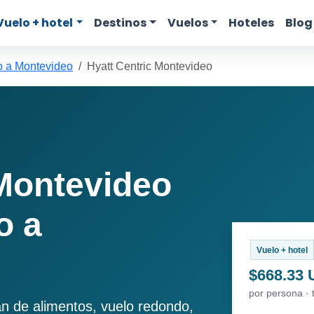
Vuelo + hotel
Destinos
Vuelos
Hoteles
Blog
o a Montevideo
Hyatt Centric Montevideo
 Montevideo
o a
Vuelo + hotel
$668.33
por persona · 
an de alimentos, vuelo redondo,