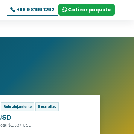
+56 9 8199 1292
Cotizar paquete
Solo alojamiento
5 estrellas
 USD
total $1,337 USD