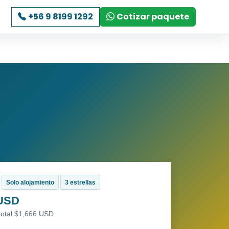
+56 9 8199 1292
Cotizar paquete
Solo alojamiento
3 estrellas
 USD
total $1,666 USD