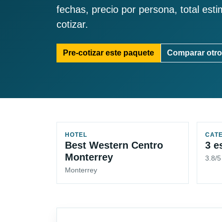
fechas, precio por persona, total est
cotizar.
Pre-cotizar este paquete
Comparar otro
HOTEL
CAT
Best Western Centro
3 e
Monterrey
3.8/
Monterrey