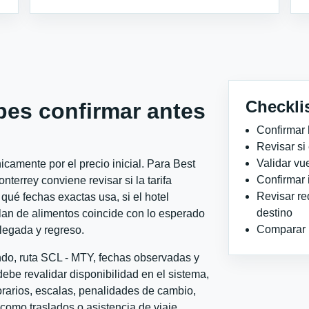
Checkli
bes confirmar antes
Confirmar 
Revisar si
Validar vu
camente por el precio inicial. Para Best
Confirmar 
errey conviene revisar si la tarifa
Revisar re
qué fechas exactas usa, si el hotel
destino
plan de alimentos coincide con lo esperado
Comparar ho
llegada y regreso.
ndo, ruta SCL - MTY, fechas observadas y
ebe revalidar disponibilidad en el sistema,
horarios, escalas, penalidades de cambio,
l como traslados o asistencia de viaje.