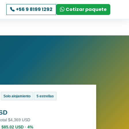
+56 9 8199 1292
Cotizar paquete
Solo alojamiento
5 estrellas
USD
total $4,369 USD
. $85.02 USD · 4%