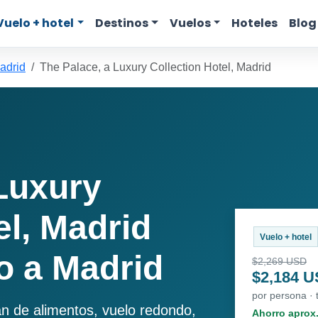
Vuelo + hotel
Destinos
Vuelos
Hoteles
Blog
adrid
The Palace, a Luxury Collection Hotel, Madrid
Luxury
el, Madrid
Vuelo + hotel
o a Madrid
$2,269 USD
$2,184 
por persona · 
an de alimentos, vuelo redondo,
Ahorro aprox