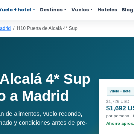
Vuelo + hotel
Destinos
Vuelos
Hoteles
Blog
adrid
H10 Puerta de Alcalá 4* Sup
Alcalá 4* Sup
o a Madrid
Vuelo + hotel
$1,726 USD
$1,692 
an de alimentos, vuelo redondo,
por persona · 
imado y condiciones antes de pre-
Ahorro aprox