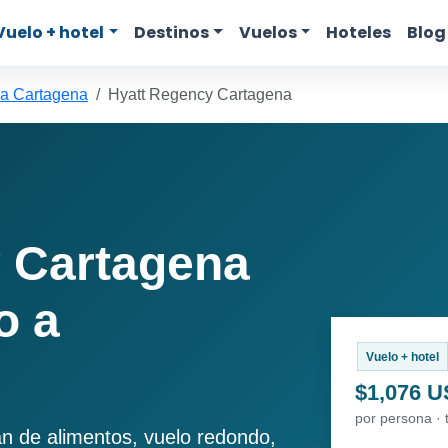
Vuelo + hotel
Destinos
Vuelos
Hoteles
Blog
 a Cartagena
Hyatt Regency Cartagena
 Cartagena
o a
Vuelo + hotel
$1,076 
por persona · 
an de alimentos, vuelo redondo,