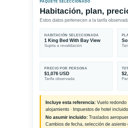
PAQUETE SELECCIONADO
Habitación, plan, prec
Estos datos pertenecen a la tarifa observada
HABITACIÓN SELECCIONADA
PL
1 King Bed With Bay View
So
Sujeta a revalidación
Tar
PRECIO POR PERSONA
TO
$1,076 USD
$2
Tarifa observada
Par
Incluye esta referencia:
Vuelo redondo in
alojamiento · Impuestos de hotel incluidos
No asumir incluido:
Traslados aeropuerto
Cambios de fecha, selección de asiento o 