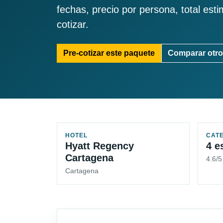
fechas, precio por persona, total est
cotizar.
Pre-cotizar este paquete
Comparar otro
HOTEL
CAT
Hyatt Regency
4 e
Cartagena
4.6/5
Cartagena