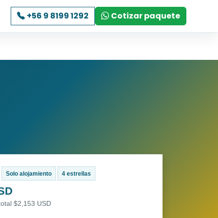
+56 9 8199 1292
Cotizar paquete
Solo alojamiento
4 estrellas
USD
total $2,153 USD