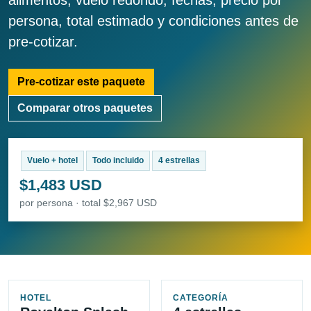
alimentos, vuelo redondo, fechas, precio por
persona, total estimado y condiciones antes de
pre-cotizar.
Pre-cotizar este paquete
Comparar otros paquetes
Vuelo + hotel
Todo incluido
4 estrellas
$1,483 USD
por persona · total $2,967 USD
HOTEL
CATEGORÍA