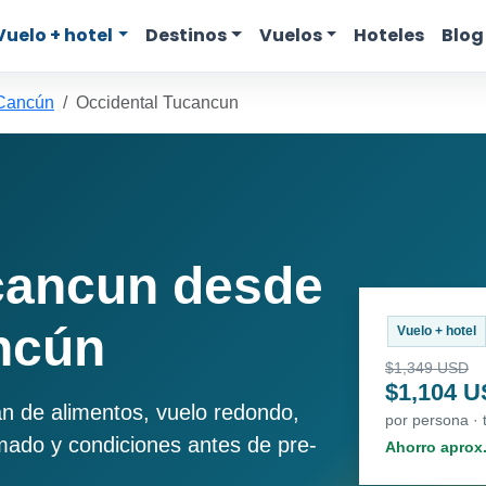
Vuelo + hotel
Destinos
Vuelos
Hoteles
Blog
 Cancún
Occidental Tucancun
cancun desde
ncún
Vuelo + hotel
$1,349 USD
$1,104 
an de alimentos, vuelo redondo,
por persona · 
imado y condiciones antes de pre-
Ahorro aprox