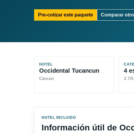
Pre-cotizar este paquete
Comparar otro
HOTEL
CAT
Occidental Tucancun
4 e
Cancún
3.7/
HOTEL INCLUIDO
Información útil de Oc