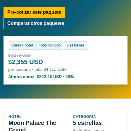
Pre-cotizar este paquete
Comparar otros paquetes
Vuelo + hotel
Todo incluido
5 estrellas
$3,178 USD
$2,355 USD
por persona · total $4,711 USD
Ahorro aprox. $822.26 USD · 26%
HOTEL
CATEGORÍA
Moon Palace The
5 estrellas
Grand
4.2/5 Muy bueno