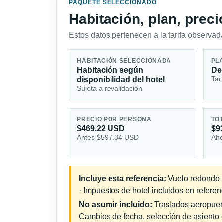
PAQUETE SELECCIONADO
Habitación, plan, prec
Estos datos pertenecen a la tarifa observada
HABITACIÓN SELECCIONADA
PL
Habitación según
De
Tar
disponibilidad del hotel
Sujeta a revalidación
PRECIO POR PERSONA
TO
$469.22 USD
$9
Antes $597.34 USD
Aho
Incluye esta referencia:
Vuelo redondo i
· Impuestos de hotel incluidos en referenc
No asumir incluido:
Traslados aeropuerto
Cambios de fecha, selección de asiento o 