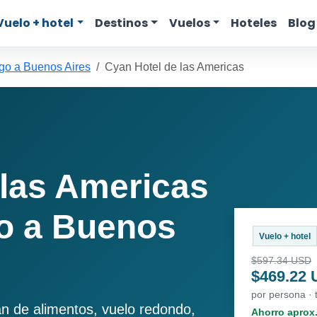
Vuelo + hotel
Destinos
Vuelos
Hoteles
Blog
go a Buenos Aires
Cyan Hotel de las Americas
 las Americas
o a Buenos
Vuelo + hotel
$597.34 USD
$469.22
por persona ·
an de alimentos, vuelo redondo,
Ahorro aprox