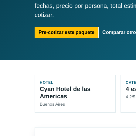
fechas, precio por persona, total est
cotizar.
Pre-cotizar este paquete
Comparar otro
HOTEL
CAT
Cyan Hotel de las
4 e
Americas
4.2/
Buenos Aires