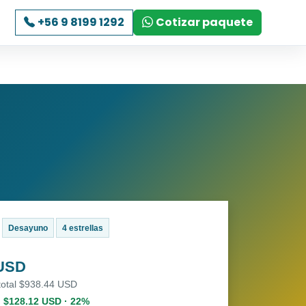
+56 9 8199 1292
Cotizar paquete
Desayuno
4 estrellas
 USD
 total $938.44 USD
. $128.12 USD · 22%