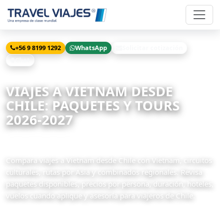
+56 9 8199 1292
WhatsApp
Solicitar cotización
Chat
Inicio
Viajes
Vietnam desde Chile
VIAJES A VIETNAM DESDE
CHILE: PAQUETES Y TOURS
2026-2027
6 paquetes disponibles
Compara viajes a Vietnam desde Chile con Vietnam, circuitos
culturales, rutas por Asia y combinados regionales. Revisa
paquetes disponibles, precios por persona, duración, hoteles,
vuelos cuando aplique y asesoría para viajeros de Chile.