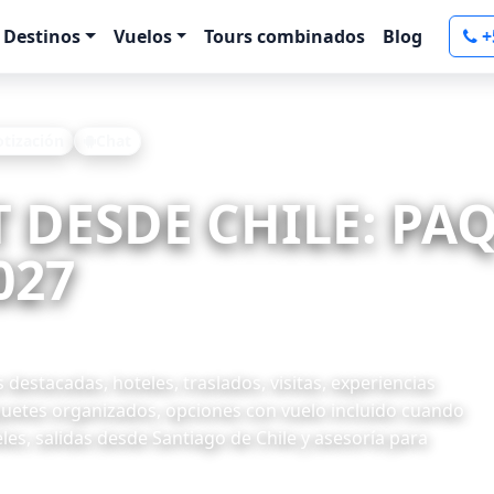
Destinos
Vuelos
Tours combinados
Blog
+
otización
Chat
T DESDE CHILE: PA
027
 destacadas, hoteles, traslados, visitas, experiencias
quetes organizados, opciones con vuelo incluido cuando
les, salidas desde Santiago de Chile y asesoría para