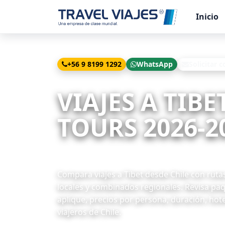
Inicio
+56 9 8199 1292
WhatsApp
Solicitar c
Inicio
Viajes
Tibet desde Chile
VIAJES A TIBE
TOURS 2026-2
1 paquetes disponibles
Compara viajes a Tibet desde Chile con rutas
locales y combinados regionales. Revisa pa
aplique, precios por persona, duración, hote
viajeros de Chile.