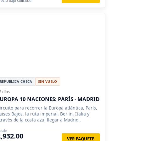
recio bajo solicitud
REPUBLICA CHECA
SIN VUELO
3 días
UROPA 10 NACIONES: PARÍS - MADRID
ircuito para recorrer la Europa atlántica, París,
aises Bajos, la ruta imperial, Berlín, Italia y
través de la costa azul llegar a Madrid..
esde
2,932.00
VER PAQUETE