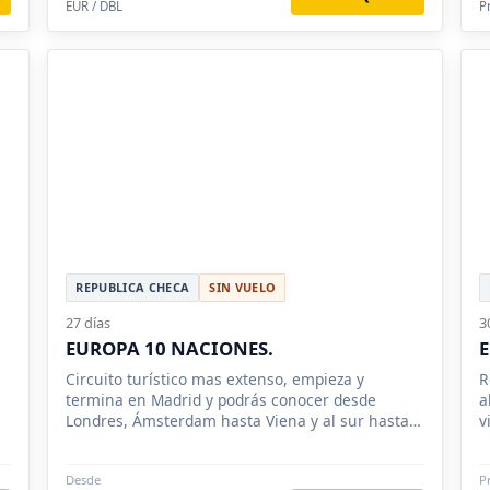
EUR / DBL
P
Lucerna, Nuremberg, Siena, Salzburgo
REPUBLICA CHECA
SIN VUELO
27 días
3
EUROPA 10 NACIONES.
E
Circuito turístico mas extenso, empieza y
R
termina en Madrid y podrás conocer desde
a
Londres, Ámsterdam hasta Viena y al sur hasta
v
Roma.
Desde
P