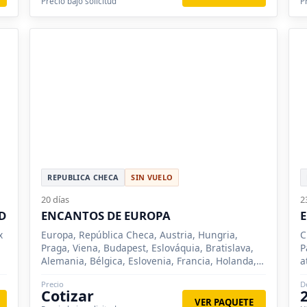
Precio bajo solicitud
P
REPUBLICA CHECA
SIN VUELO
20 días
2
D
ENCANTOS DE EUROPA
E
x
Europa, República Checa, Austria, Hungria,
C
Praga, Viena, Budapest, Eslováquia, Bratislava,
P
Alemania, Bélgica, Eslovenia, Francia, Holanda,
a
Italia, París, Munich, Innsbruck, Venecia,
Precio
D
Bruselas, La Haya, Ámsterdam, Berlin, Dresden,
Cotizar
Liubliana, Hannover, Oberammergau, Füssen,
VER PAQUETE