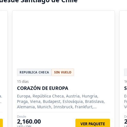
REPUBLICA CHECA
SIN VUELO
15 días
1
CORAZÓN DE EUROPA
a.
Europa, República Checa, Austria, Hungria,
E
.
Praga, Viena, Budapest, Eslováquia, Bratislava,
F
Alemania, Munich, Innsbruck, Frankfurt,
V
Nuremberg, Salzburgo, Oberammergau
F
Desde
D
Z
2,160.00
VER PAQUETE
USD / DBL
U