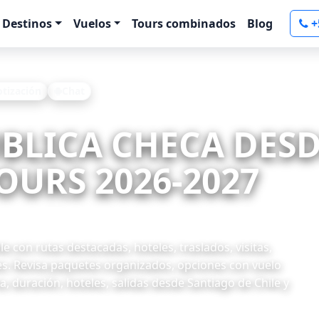
Destinos
Vuelos
Tours combinados
Blog
+
otización
Chat
UBLICA CHECA DESD
OURS 2026-2027
 con rutas destacadas, hoteles, traslados, visitas,
es. Revisa paquetes organizados, opciones con vuelo
, duración, hoteles, salidas desde Santiago de Chile y