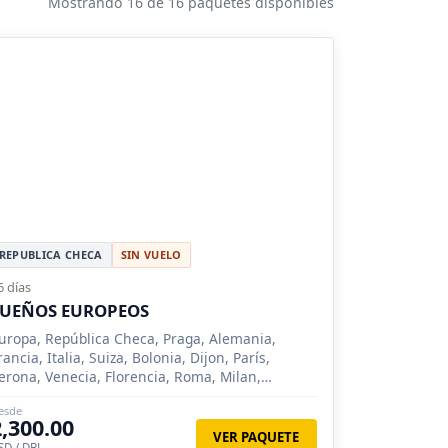
Mostrando 16 de 16 paquetes disponibles
REPUBLICA CHECA
SIN VUELO
6 días
SUEÑOS EUROPEOS
uropa, República Checa, Praga, Alemania,
rancia, Italia, Suiza, Bolonia, Dijon, París,
erona, Venecia, Florencia, Roma, Milan,
rankfurt, Padua, Sirmione, Como, Lucerna,
esde
urich, Nuremberg, Siena
2,300.00
VER PAQUETE
SD / DBL