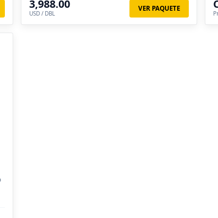
3,988.00
VER PAQUETE
USD / DBL
P
o