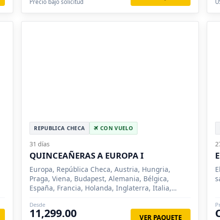
Precio bajo solicitud
U
Stuttgart, Ulm, Tubinga, Gante, Estrasburgo
REPUBLICA CHECA
CON VUELO
31 días
2
QUINCEAÑERAS A EUROPA I
Europa, República Checa, Austria, Hungria,
E
Praga, Viena, Budapest, Alemania, Bélgica,
s
España, Francia, Holanda, Inglaterra, Italia,
Suiza, París, Innsbruck, Venecia, Florencia,
Desde
P
Roma, Milan, Madrid, Zaragoza, Barcelona,
11,299.00
Londres, Brujas, Ámsterdam, Frankfurt, Pisa,
VER PAQUETE