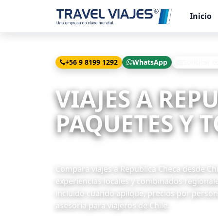
Inicio
+56 9 8199 1292
WhatsApp
Solicitar c
Inicio
Viajes
Republica Checa desde Chile
VIAJES A REP
PAQUETES Y T
16 paquetes disponibles
Compara viajes a Republica Checa desde Chile
experiencias locales y combinados regional
incluido cuando aplique, precios por persona
asesoría para viajeros de Chile.