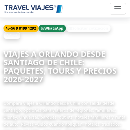
+56 9 8199 1292
WhatsApp
Solicitar cotización
Chat
Inicio
Viajes desde Chile
Orlando
VIAJES A ORLANDO DESDE
SANTIAGO DE CHILE:
PAQUETES, TOURS Y PRECIOS
2026-2027
2 paquetes disponibles
Compara viajes a Orlando desde Chile con salida desde
Santiago, opciones para viajeros de regiones, familiares,
Disney, Universal, parques, outlets, hoteles familiares y renta
de auto. Revisa vuelos cuando apliquen, hoteles, traslados,