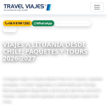
+56 9 8199 1292
WhatsApp
Solicitar cotización
Chat
Inicio
Viajes
Lituania desde Chile
VIAJES A LITUANIA DESDE
CHILE: PAQUETES Y TOURS
2026-2027
2 paquetes disponibles
Compara viajes a Lituania desde Chile con Lituania, capitales
europeas, circuitos regionales y combinados por Europa.
Revisa paquetes disponibles, precios por persona, duración,
hoteles, vuelos cuando aplique y asesoría para viajeros de
Chile.