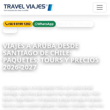
+56 9 8199 1292
WhatsApp
Solicitar cotización
Chat
Inicio
Viajes desde Chile
Aruba
VIAJES A ARUBA DESDE
SANTIAGO DE CHILE:
PAQUETES, TOURS Y PRECIOS
2026-2027
1 paquetes disponibles
Compara viajes a Aruba desde Chile con salida desde
Santiago, opciones para viajeros de regiones, playa, Palm
Beach, Eagle Beach, Oranjestad y playas de agua turquesa.
Revisa vuelos cuando apliquen, hoteles, traslados, servicios