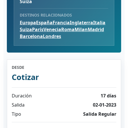
Suiza
DESTINOS RELACIONADOS
Europa
España
Francia
Inglaterra
Italia
Suiza
París
Venecia
Roma
Milan
Madrid
Barcelona
Londres
DESDE
Cotizar
Duración
17 días
Salida
02-01-2023
Tipo
Salida Regular