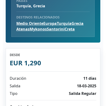
PAÍSES
Turquía, Grecia
DESTINOS RELACIONADOS
Medio Oriente
Europa
Turquía
Grecia
Atenas
Mykonos
Santorini
Creta
DESDE
EUR 1,290
Duración
11 días
Salida
18-03-2025
Tipo
Salida Regular